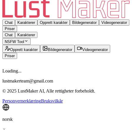
Chat
Karakterer
Opprett karakter
Bildegenerator
Videogenerator
Priser
Chat
Karakterer
NSFW Tool
Opprett karakter
Bildegenerator
Videogenerator
Priser
Loading...
lustmakerteam@gmail.com
© 2025 LustMaker AI, Alle rettigheter forbeholdt.
Personvernerklæring
Bruksvilkår
norsk