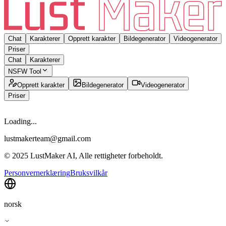
Chat
Karakterer
Opprett karakter
Bildegenerator
Videogenerator
Priser
Chat
Karakterer
NSFW Tool
Opprett karakter
Bildegenerator
Videogenerator
Priser
Loading...
lustmakerteam@gmail.com
© 2025 LustMaker AI, Alle rettigheter forbeholdt.
Personvernerklæring
Bruksvilkår
norsk