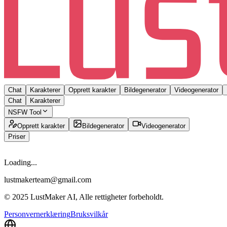
Chat
Karakterer
Opprett karakter
Bildegenerator
Videogenerator
Chat
Karakterer
NSFW Tool
Opprett karakter
Bildegenerator
Videogenerator
Priser
Loading...
lustmakerteam@gmail.com
© 2025 LustMaker AI, Alle rettigheter forbeholdt.
Personvernerklæring
Bruksvilkår