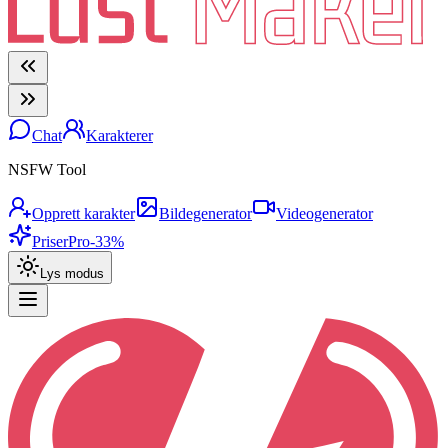
Chat
Karakterer
NSFW Tool
Opprett karakter
Bildegenerator
Videogenerator
Priser
Pro
-33%
Lys modus