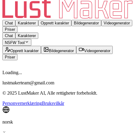
Chat
Karakterer
Opprett karakter
Bildegenerator
Videogenerator
Priser
Chat
Karakterer
NSFW Tool
Opprett karakter
Bildegenerator
Videogenerator
Priser
Loading...
lustmakerteam@gmail.com
© 2025 LustMaker AI, Alle rettigheter forbeholdt.
Personvernerklæring
Bruksvilkår
norsk