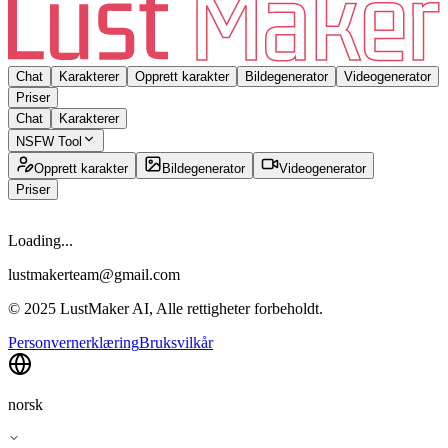
Chat
Karakterer
Opprett karakter
Bildegenerator
Videogenerator
Priser
Chat
Karakterer
NSFW Tool
Opprett karakter
Bildegenerator
Videogenerator
Priser
Loading...
lustmakerteam@gmail.com
© 2025 LustMaker AI, Alle rettigheter forbeholdt.
Personvernerklæring
Bruksvilkår
norsk