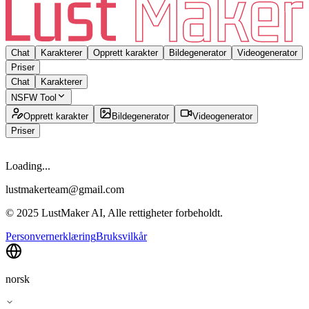
Chat
Karakterer
Opprett karakter
Bildegenerator
Videogenerator
Priser
Chat
Karakterer
NSFW Tool
Opprett karakter
Bildegenerator
Videogenerator
Priser
Loading...
lustmakerteam@gmail.com
© 2025 LustMaker AI, Alle rettigheter forbeholdt.
Personvernerklæring
Bruksvilkår
norsk