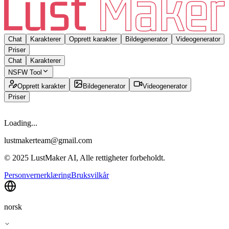
Chat
Karakterer
Opprett karakter
Bildegenerator
Videogenerator
Priser
Chat
Karakterer
NSFW Tool
Opprett karakter
Bildegenerator
Videogenerator
Priser
Loading...
lustmakerteam@gmail.com
© 2025 LustMaker AI, Alle rettigheter forbeholdt.
Personvernerklæring
Bruksvilkår
norsk