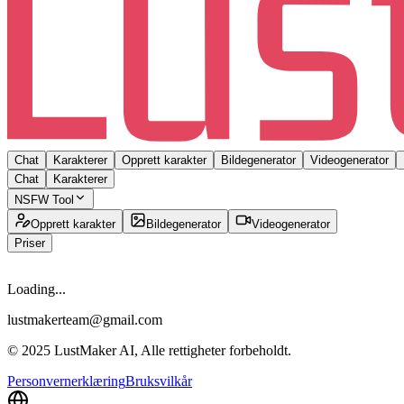
Chat
Karakterer
Opprett karakter
Bildegenerator
Videogenerator
Chat
Karakterer
NSFW Tool
Opprett karakter
Bildegenerator
Videogenerator
Priser
Loading...
lustmakerteam@gmail.com
© 2025 LustMaker AI, Alle rettigheter forbeholdt.
Personvernerklæring
Bruksvilkår