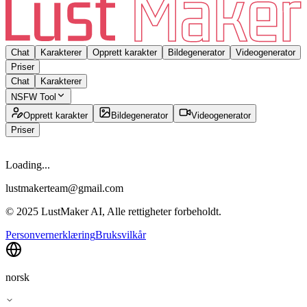
Chat
Karakterer
Opprett karakter
Bildegenerator
Videogenerator
Priser
Chat
Karakterer
NSFW Tool
Opprett karakter
Bildegenerator
Videogenerator
Priser
Loading...
lustmakerteam@gmail.com
© 2025 LustMaker AI, Alle rettigheter forbeholdt.
Personvernerklæring
Bruksvilkår
norsk