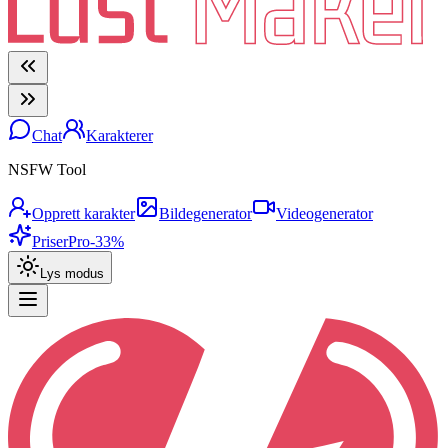
Chat
Karakterer
NSFW Tool
Opprett karakter
Bildegenerator
Videogenerator
Priser
Pro
-33%
Lys modus