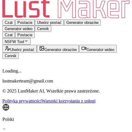
Czat
Postacie
Utwórz postać
Generator obrazów
Generator wideo
Cennik
Czat
Postacie
NSFW Tool
Utwórz postać
Generator obrazów
Generator wideo
Cennik
Loading...
lustmakerteam@gmail.com
© 2025 LustMaker AI, Wszelkie prawa zastrzeżone.
Polityka prywatności
Warunki korzystania z usługi
Polski