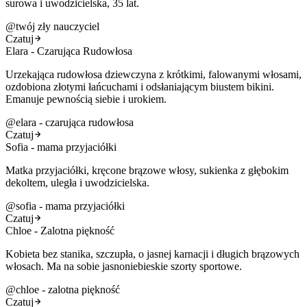
surowa i uwodzicielska, 35 lat.
@
twój zły nauczyciel
Czatuj
Elara - Czarująca Rudowłosa
Urzekająca rudowłosa dziewczyna z krótkimi, falowanymi włosami,
ozdobiona złotymi łańcuchami i odsłaniającym biustem bikini.
Emanuje pewnością siebie i urokiem.
@
elara - czarująca rudowłosa
Czatuj
Sofia - mama przyjaciółki
Matka przyjaciółki, kręcone brązowe włosy, sukienka z głębokim
dekoltem, uległa i uwodzicielska.
@
sofia - mama przyjaciółki
Czatuj
Chloe - Zalotna piękność
Kobieta bez stanika, szczupła, o jasnej karnacji i długich brązowych
włosach. Ma na sobie jasnoniebieskie szorty sportowe.
@
chloe - zalotna piękność
Czatuj