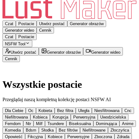
Czat
Postacie
Utwórz postać
Generator obrazów
Generator wideo
Cennik
Czat
Postacie
NSFW Tool
Utwórz postać
Generator obrazów
Generator wideo
Cennik
Wszystkie postacie
Przeglądaj naszą kompletną kolekcję postaci NSFW AI
Dla Ciebie
Oc
Kobieta
Bez filtra
Uległa
Niesfiltrowana
Cnc
Niefiltrowana
Kobieca
Korupcja
Perwersyjna
Uwodzicielska
Femdom
Ntr
Milf
Tsundere
Biseksualna
Dominująca
Anime
Komedia
Bdsm
Słodka
Bez filtrów
Niefiltrowane
Złoczyńca
Opowieść
Fikcyjna
Kobiece
Perwersyjne
Zboczona
Zdrada