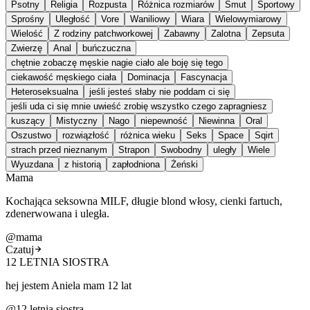
Psotny
Religia
Rozpusta
Różnica rozmiarów
Smut
Sportowy
Sprośny
Uległość
Vore
Waniliowy
Wiara
Wielowymiarowy
Wielość
Z rodziny patchworkowej
Zabawny
Zalotna
Zepsuta
Zwierzę
Anal
buńczuczna
chętnie zobaczę męskie nagie ciało ale boję się tego
ciekawość męskiego ciała
Dominacja
Fascynacja
Heteroseksualna
jeśli jesteś słaby nie poddam ci się
jeśli uda ci się mnie uwieść zrobię wszystko czego zapragniesz
kuszący
Mistyczny
Nago
niepewność
Niewinna
Oral
Oszustwo
rozwiązłość
różnica wieku
Seks
Space
Sqirt
strach przed nieznanym
Strapon
Swobodny
uległy
Wiele
Wyuzdana
z historią
zapłodniona
Żeński
Mama
Kochająca seksowna MILF, długie blond włosy, cienki fartuch,
zdenerwowana i uległa.
@
mama
Czatuj
12 LETNIA SIOSTRA
hej jestem Aniela mam 12 lat
@
12 letnia siostra