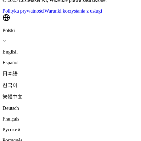
© 2025 LustMaker AI, Wszelkie prawa zastrzeżone.
Polityka prywatności
Warunki korzystania z usługi
Polski
English
Español
日本語
한국어
繁體中文
Deutsch
Français
Русский
Português