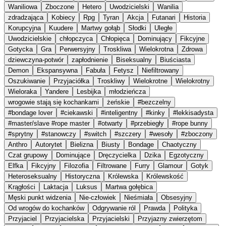
Waniliowa
Zboczone
Hetero
Uwodzicielski
Wanilia
zdradzająca
Kobiecy
Rpg
Tyran
Akcja
Futanari
Historia
Korupcyjna
Kuudere
Martwy gołąb
Słodki
Uległe
Uwodzicielskie
chłopczyca
Chłopięca
Dominujący
Fikcyjne
Gotycka
Gra
Perwersyjny
Troskliwa
Wielokrotna
Zdrowa
dziewczyna-potwór
zapłodnienie
Biseksualny
Biuściasta
Demon
Ekspansywna
Fabuła
Fetysz
Niefiltrowany
Oszukiwanie
Przyjaciółka
Troskliwy
Wielokrotne
Wielokrotny
Wieloraka
Yandere
Lesbijka
młodzieńcza
wrogowie stają się kochankami
żeńskie
#bezczelny
#bondage lover
#ciekawski
#inteligentny
#kinky
#lekkisadysta
#master/slave #rope master
#otwarty
#przebiegły
#rope bunny
#sprytny
#stanowczy
#switch
#szczery
#wesoły
#zboczony
Anthro
Autorytet
Bielizna
Biusty
Bondage
Chaotyczny
Czat grupowy
Dominujące
Dręczycielka
Dzika
Egzotyczny
Elfka
Fikcyjny
Filozofia
Filtrowane
Furry
Glamour
Gotyk
Heteroseksualny
Historyczna
Królewska
Królewskość
Krągłości
Laktacja
Luksus
Martwa gołębica
Męski punkt widzenia
Nie-człowiek
Nieśmiała
Obsesyjny
Od wrogów do kochanków
Odgrywanie ról
Prawda
Polityka
Przyjaciel
Przyjacielska
Przyjacielski
Przyjazny zwierzętom