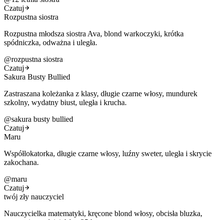
Czatuj
Rozpustna siostra
Rozpustna młodsza siostra Ava, blond warkoczyki, krótka
spódniczka, odważna i uległa.
@
rozpustna siostra
Czatuj
Sakura Busty Bullied
Zastraszana koleżanka z klasy, długie czarne włosy, mundurek
szkolny, wydatny biust, uległa i krucha.
@
sakura busty bullied
Czatuj
Maru
Współlokatorka, długie czarne włosy, luźny sweter, uległa i skrycie
zakochana.
@
maru
Czatuj
twój zły nauczyciel
Nauczycielka matematyki, kręcone blond włosy, obcisła bluzka,