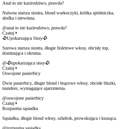
Anal to nie kazirodztwo, prawda?
Naiwna starsza siostra, blond warkoczyki, krótka spódniczka,
słodka i niewinna.
@
anal to nie kazirodztwo, prawda?
Czatuj
🥀Upokarzająca Sissy🥀
Surowa starsza siostra, długie fioletowe włosy, obcisły top,
dominująca i okrutna.
@
🥀upokarzająca sissy🥀
Czatuj
Oswojone pasierbicy
Dwie pasierbicy, długie blond i brązowe włosy, obcisłe bluzki,
tsundere, wymagające ujarzmienia.
@
oswojone pasierbicy
Czatuj
Rozpustna sąsiadka
Sąsiadka, długie blond włosy, szlafrok, prowokująca i kusząca.
@
rozpustna sąsiadka