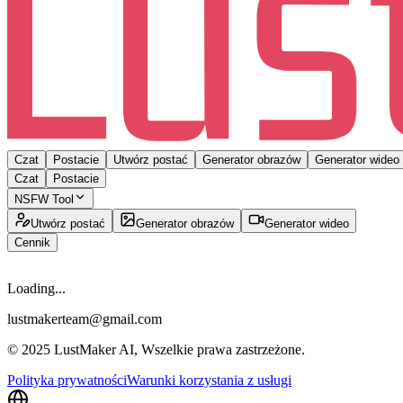
Czat
Postacie
Utwórz postać
Generator obrazów
Generator wideo
Czat
Postacie
NSFW Tool
Utwórz postać
Generator obrazów
Generator wideo
Cennik
Loading...
lustmakerteam@gmail.com
© 2025 LustMaker AI, Wszelkie prawa zastrzeżone.
Polityka prywatności
Warunki korzystania z usługi