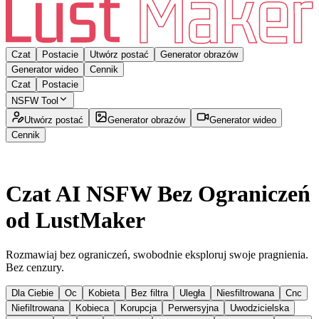
Czat
Postacie
Utwórz postać
Generator obrazów
Generator wideo
Cennik
Czat
Postacie
NSFW Tool
Utwórz postać
Generator obrazów
Generator wideo
Cennik
Czat AI NSFW Bez Ograniczeń
od LustMaker
Rozmawiaj bez ograniczeń, swobodnie eksploruj swoje pragnienia.
Bez cenzury.
Dla Ciebie
Oc
Kobieta
Bez filtra
Uległa
Niesfiltrowana
Cnc
Niefiltrowana
Kobieca
Korupcja
Perwersyjna
Uwodzicielska