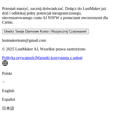
Przestań marzyć, zacznij doświadczać. Dołącz do LustMaker już
dziś i odblokuj pełny potencjał nieograniczonego,
niecenzurowanego czatu AI NSFW z postaciami stworzonymi dla
Ciebie.
Utwórz Swoje Darmowe Konto i Rozpocznij Czatowanie!
lustmakerteam@gmail.com
© 2025 LustMaker AI, Wszelkie prawa zastrzeżone.
Polityka prywatności
Warunki korzystania z usługi
Polski
English
Español
日本語