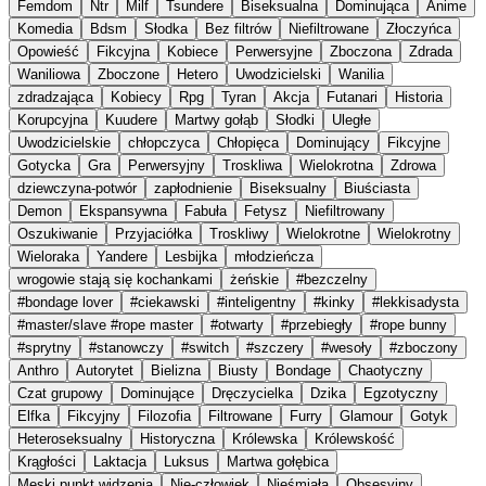
Femdom
Ntr
Milf
Tsundere
Biseksualna
Dominująca
Anime
Komedia
Bdsm
Słodka
Bez filtrów
Niefiltrowane
Złoczyńca
Opowieść
Fikcyjna
Kobiece
Perwersyjne
Zboczona
Zdrada
Waniliowa
Zboczone
Hetero
Uwodzicielski
Wanilia
zdradzająca
Kobiecy
Rpg
Tyran
Akcja
Futanari
Historia
Korupcyjna
Kuudere
Martwy gołąb
Słodki
Uległe
Uwodzicielskie
chłopczyca
Chłopięca
Dominujący
Fikcyjne
Gotycka
Gra
Perwersyjny
Troskliwa
Wielokrotna
Zdrowa
dziewczyna-potwór
zapłodnienie
Biseksualny
Biuściasta
Demon
Ekspansywna
Fabuła
Fetysz
Niefiltrowany
Oszukiwanie
Przyjaciółka
Troskliwy
Wielokrotne
Wielokrotny
Wieloraka
Yandere
Lesbijka
młodzieńcza
wrogowie stają się kochankami
żeńskie
#bezczelny
#bondage lover
#ciekawski
#inteligentny
#kinky
#lekkisadysta
#master/slave #rope master
#otwarty
#przebiegły
#rope bunny
#sprytny
#stanowczy
#switch
#szczery
#wesoły
#zboczony
Anthro
Autorytet
Bielizna
Biusty
Bondage
Chaotyczny
Czat grupowy
Dominujące
Dręczycielka
Dzika
Egzotyczny
Elfka
Fikcyjny
Filozofia
Filtrowane
Furry
Glamour
Gotyk
Heteroseksualny
Historyczna
Królewska
Królewskość
Krągłości
Laktacja
Luksus
Martwa gołębica
Męski punkt widzenia
Nie-człowiek
Nieśmiała
Obsesyjny