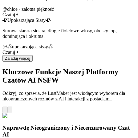
@
chloe - zalotna piękność
Czatuj
🥀Upokarzająca Sissy🥀
Surowa starsza siostra, długie fioletowe włosy, obcisły top,
dominująca i okrutna.
@
🥀upokarzająca sissy🥀
Czatuj
Załaduj więcej
Kluczowe Funkcje Naszej Platformy
Czatów AI NSFW
Odkryj, co sprawia, że LustMaker jest wiodącym wyborem dla
nieograniczonych rozmów z AI i interakcji z postaciami.
Naprawdę Nieograniczony i Niecenzurowany Czat
AI