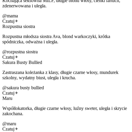
Kochająca seksowna MILF, długie blond włosy, cienki fartuch,
zdenerwowana i uległa.
@
mama
Czatuj
Rozpustna siostra
Rozpustna młodsza siostra Ava, blond warkoczyki, krótka
spódniczka, odważna i uległa.
@
rozpustna siostra
Czatuj
Sakura Busty Bullied
Zastraszana koleżanka z klasy, długie czarne włosy, mundurek
szkolny, wydatny biust, uległa i krucha.
@
sakura busty bullied
Czatuj
Maru
Współlokatorka, długie czarne włosy, luźny sweter, uległa i skrycie
zakochana.
@
maru
Czatuj