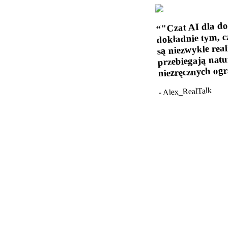
"Czat AI dla do
“
dokładnie tym, c
są niezwykle rea
przebiegają natu
niezręcznych ogr
Alex_RealTalk
-