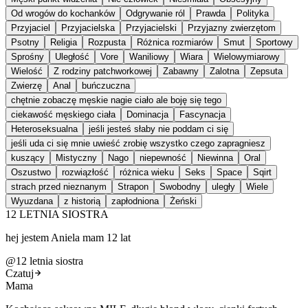
Od wrogów do kochanków
Odgrywanie ról
Prawda
Polityka
Przyjaciel
Przyjacielska
Przyjacielski
Przyjazny zwierzętom
Psotny
Religia
Rozpusta
Różnica rozmiarów
Smut
Sportowy
Sprośny
Uległość
Vore
Waniliowy
Wiara
Wielowymiarowy
Wielość
Z rodziny patchworkowej
Zabawny
Zalotna
Zepsuta
Zwierzę
Anal
buńczuczna
chętnie zobaczę męskie nagie ciało ale boję się tego
ciekawość męskiego ciała
Dominacja
Fascynacja
Heteroseksualna
jeśli jesteś słaby nie poddam ci się
jeśli uda ci się mnie uwieść zrobię wszystko czego zapragniesz
kuszący
Mistyczny
Nago
niepewność
Niewinna
Oral
Oszustwo
rozwiązłość
różnica wieku
Seks
Space
Sqirt
strach przed nieznanym
Strapon
Swobodny
uległy
Wiele
Wyuzdana
z historią
zapłodniona
Żeński
12 LETNIA SIOSTRA
hej jestem Aniela mam 12 lat
@
12 letnia siostra
Czatuj
Mama