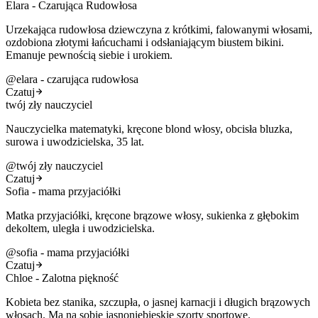
Elara - Czarująca Rudowłosa
Urzekająca rudowłosa dziewczyna z krótkimi, falowanymi włosami,
ozdobiona złotymi łańcuchami i odsłaniającym biustem bikini.
Emanuje pewnością siebie i urokiem.
@
elara - czarująca rudowłosa
Czatuj
twój zły nauczyciel
Nauczycielka matematyki, kręcone blond włosy, obcisła bluzka,
surowa i uwodzicielska, 35 lat.
@
twój zły nauczyciel
Czatuj
Sofia - mama przyjaciółki
Matka przyjaciółki, kręcone brązowe włosy, sukienka z głębokim
dekoltem, uległa i uwodzicielska.
@
sofia - mama przyjaciółki
Czatuj
Chloe - Zalotna piękność
Kobieta bez stanika, szczupła, o jasnej karnacji i długich brązowych
włosach. Ma na sobie jasnoniebieskie szorty sportowe.