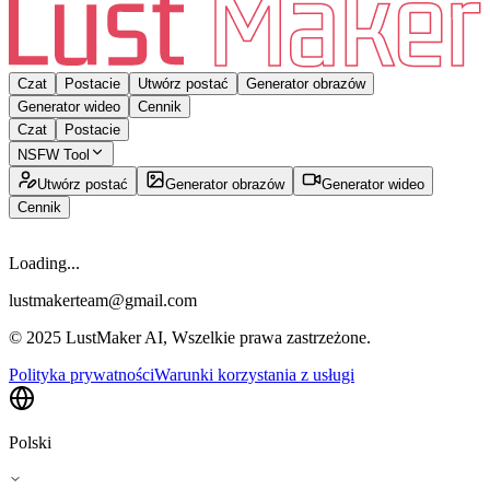
Czat
Postacie
Utwórz postać
Generator obrazów
Generator wideo
Cennik
Czat
Postacie
NSFW Tool
Utwórz postać
Generator obrazów
Generator wideo
Cennik
Loading...
lustmakerteam@gmail.com
© 2025 LustMaker AI, Wszelkie prawa zastrzeżone.
Polityka prywatności
Warunki korzystania z usługi
Polski