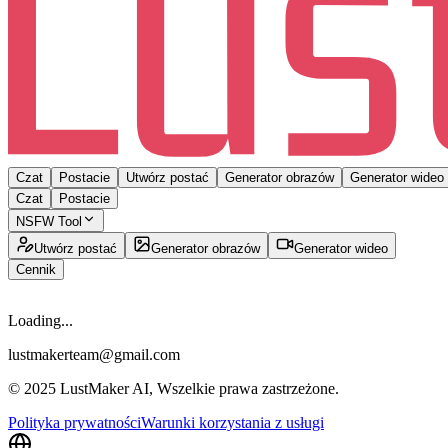
Czat
Postacie
Utwórz postać
Generator obrazów
Generator wideo
Czat
Postacie
NSFW Tool
Utwórz postać
Generator obrazów
Generator wideo
Cennik
Loading...
lustmakerteam@gmail.com
© 2025 LustMaker AI, Wszelkie prawa zastrzeżone.
Polityka prywatności
Warunki korzystania z usługi