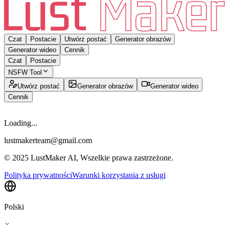
Czat
Postacie
Utwórz postać
Generator obrazów
Generator wideo
Cennik
Czat
Postacie
NSFW Tool
Utwórz postać
Generator obrazów
Generator wideo
Cennik
Loading...
lustmakerteam@gmail.com
© 2025 LustMaker AI, Wszelkie prawa zastrzeżone.
Polityka prywatności
Warunki korzystania z usługi
Polski