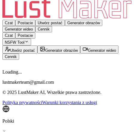
Czat
Postacie
Utwórz postać
Generator obrazów
Generator wideo
Cennik
Czat
Postacie
NSFW Tool
Utwórz postać
Generator obrazów
Generator wideo
Cennik
Loading...
lustmakerteam@gmail.com
© 2025 LustMaker AI, Wszelkie prawa zastrzeżone.
Polityka prywatności
Warunki korzystania z usługi
Polski