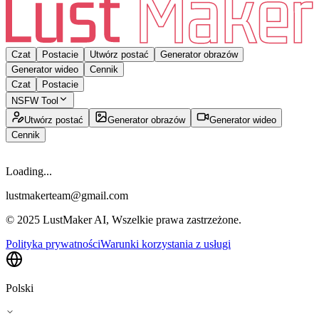
Czat
Postacie
Utwórz postać
Generator obrazów
Generator wideo
Cennik
Czat
Postacie
NSFW Tool
Utwórz postać
Generator obrazów
Generator wideo
Cennik
Loading...
lustmakerteam@gmail.com
© 2025 LustMaker AI, Wszelkie prawa zastrzeżone.
Polityka prywatności
Warunki korzystania z usługi
Polski