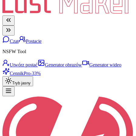
Czat
Postacie
NSFW Tool
Utwórz postać
Generator obrazów
Generator wideo
Cennik
Pro
-33%
Tryb jasny