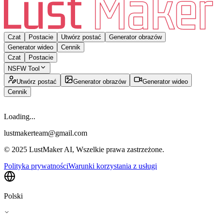
Czat
Postacie
Utwórz postać
Generator obrazów
Generator wideo
Cennik
Czat
Postacie
NSFW Tool
Utwórz postać
Generator obrazów
Generator wideo
Cennik
Loading...
lustmakerteam@gmail.com
© 2025 LustMaker AI, Wszelkie prawa zastrzeżone.
Polityka prywatności
Warunki korzystania z usługi
Polski