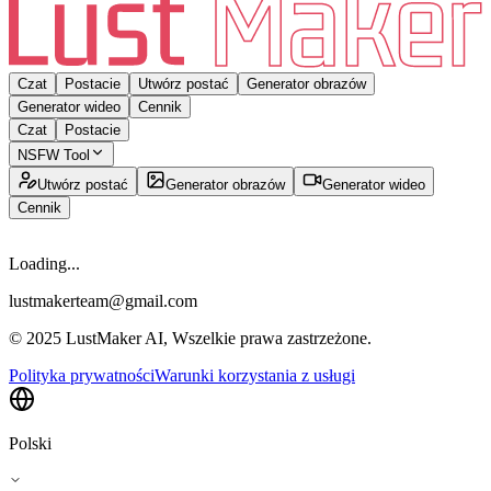
Czat
Postacie
Utwórz postać
Generator obrazów
Generator wideo
Cennik
Czat
Postacie
NSFW Tool
Utwórz postać
Generator obrazów
Generator wideo
Cennik
Loading...
lustmakerteam@gmail.com
© 2025 LustMaker AI, Wszelkie prawa zastrzeżone.
Polityka prywatności
Warunki korzystania z usługi
Polski