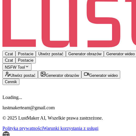
Czat
Postacie
Utwórz postać
Generator obrazów
Generator wideo
Czat
Postacie
NSFW Tool
Utwórz postać
Generator obrazów
Generator wideo
Cennik
Loading...
lustmakerteam@gmail.com
© 2025 LustMaker AI, Wszelkie prawa zastrzeżone.
Polityka prywatności
Warunki korzystania z usługi