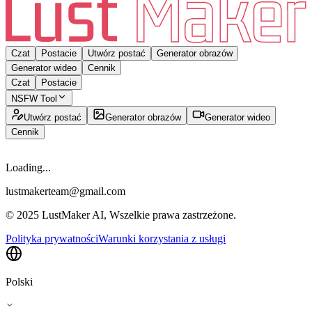
Czat
Postacie
Utwórz postać
Generator obrazów
Generator wideo
Cennik
Czat
Postacie
NSFW Tool
Utwórz postać
Generator obrazów
Generator wideo
Cennik
Loading...
lustmakerteam@gmail.com
© 2025 LustMaker AI, Wszelkie prawa zastrzeżone.
Polityka prywatności
Warunki korzystania z usługi
Polski