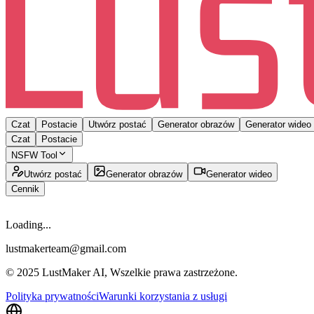
Czat
Postacie
Utwórz postać
Generator obrazów
Generator wideo
Czat
Postacie
NSFW Tool
Utwórz postać
Generator obrazów
Generator wideo
Cennik
Loading...
lustmakerteam@gmail.com
© 2025 LustMaker AI, Wszelkie prawa zastrzeżone.
Polityka prywatności
Warunki korzystania z usługi