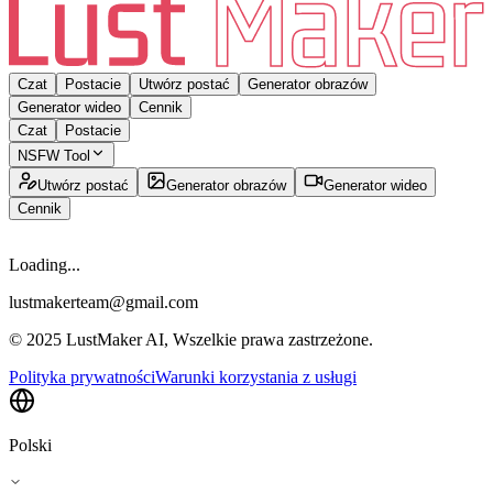
Czat
Postacie
Utwórz postać
Generator obrazów
Generator wideo
Cennik
Czat
Postacie
NSFW Tool
Utwórz postać
Generator obrazów
Generator wideo
Cennik
Loading...
lustmakerteam@gmail.com
© 2025 LustMaker AI, Wszelkie prawa zastrzeżone.
Polityka prywatności
Warunki korzystania z usługi
Polski