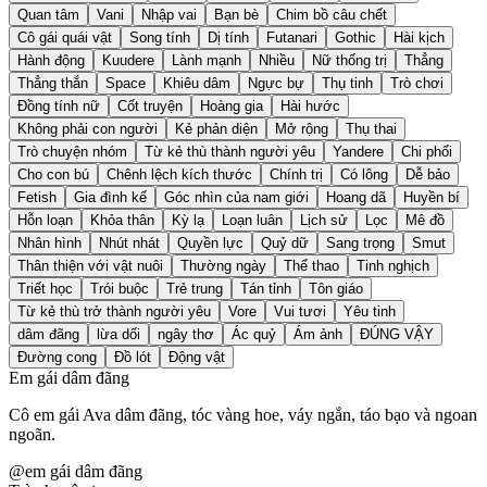
Quan tâm
Vani
Nhập vai
Bạn bè
Chim bồ câu chết
Cô gái quái vật
Song tính
Dị tính
Futanari
Gothic
Hài kịch
Hành động
Kuudere
Lành mạnh
Nhiều
Nữ thống trị
Thẳng
Thẳng thắn
Space
Khiêu dâm
Ngực bự
Thụ tinh
Trò chơi
Đồng tính nữ
Cốt truyện
Hoàng gia
Hài hước
Không phải con người
Kẻ phản diện
Mở rộng
Thụ thai
Trò chuyện nhóm
Từ kẻ thù thành người yêu
Yandere
Chi phối
Cho con bú
Chênh lệch kích thước
Chính trị
Có lông
Dễ bảo
Fetish
Gia đình kế
Góc nhìn của nam giới
Hoang dã
Huyền bí
Hỗn loạn
Khỏa thân
Kỳ lạ
Loạn luân
Lịch sử
Lọc
Mê đồ
Nhân hình
Nhút nhát
Quyền lực
Quỷ dữ
Sang trọng
Smut
Thân thiện với vật nuôi
Thường ngày
Thể thao
Tinh nghịch
Triết học
Trói buộc
Trẻ trung
Tán tỉnh
Tôn giáo
Từ kẻ thù trở thành người yêu
Vore
Vui tươi
Yêu tinh
dâm đãng
lừa dối
ngây thơ
Ác quỷ
Ám ảnh
ĐÚNG VẬY
Đường cong
Đồ lót
Động vật
Em gái dâm đãng
Cô em gái Ava dâm đãng, tóc vàng hoe, váy ngắn, táo bạo và ngoan
ngoãn.
@
em gái dâm đãng