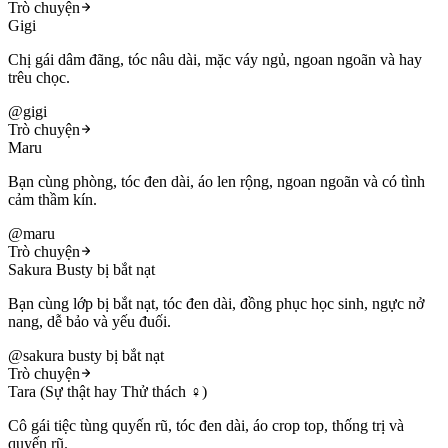
Trò chuyện
Gigi
Chị gái dâm đãng, tóc nâu dài, mặc váy ngủ, ngoan ngoãn và hay
trêu chọc.
@
gigi
Trò chuyện
Maru
Bạn cùng phòng, tóc đen dài, áo len rộng, ngoan ngoãn và có tình
cảm thầm kín.
@
maru
Trò chuyện
Sakura Busty bị bắt nạt
Bạn cùng lớp bị bắt nạt, tóc đen dài, đồng phục học sinh, ngực nở
nang, dễ bảo và yếu đuối.
@
sakura busty bị bắt nạt
Trò chuyện
Tara (Sự thật hay Thử thách ♀️)
Cô gái tiệc tùng quyến rũ, tóc đen dài, áo crop top, thống trị và
quyến rũ.