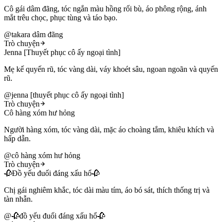
Cô gái dâm đãng, tóc ngắn màu hồng rối bù, áo phông rộng, ánh
mắt trêu chọc, phục tùng và táo bạo.
@
takara dâm đãng
Trò chuyện
Jenna [Thuyết phục cô ấy ngoại tình]
Mẹ kế quyến rũ, tóc vàng dài, váy khoét sâu, ngoan ngoãn và quyến
rũ.
@
jenna [thuyết phục cô ấy ngoại tình]
Trò chuyện
Cô hàng xóm hư hỏng
Người hàng xóm, tóc vàng dài, mặc áo choàng tắm, khiêu khích và
hấp dẫn.
@
cô hàng xóm hư hỏng
Trò chuyện
🥀Đồ yếu đuối đáng xấu hổ🥀
Chị gái nghiêm khắc, tóc dài màu tím, áo bó sát, thích thống trị và
tàn nhẫn.
@
🥀đồ yếu đuối đáng xấu hổ🥀