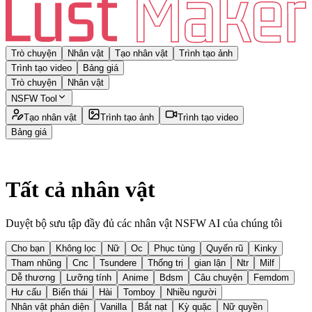
Trò chuyện
Nhân vật
Tạo nhân vật
Trình tạo ảnh
Trình tạo video
Bảng giá
Trò chuyện
Nhân vật
NSFW Tool
Tạo nhân vật
Trình tạo ảnh
Trình tạo video
Bảng giá
Tất cả nhân vật
Duyệt bộ sưu tập đầy đủ các nhân vật NSFW AI của chúng tôi
Cho bạn
Không lọc
Nữ
Oc
Phục tùng
Quyến rũ
Kinky
Tham nhũng
Cnc
Tsundere
Thống trị
gian lận
Ntr
Milf
Dễ thương
Lưỡng tính
Anime
Bdsm
Câu chuyện
Femdom
Hư cấu
Biến thái
Hài
Tomboy
Nhiều người
Nhân vật phản diện
Vanilla
Bắt nạt
Kỳ quặc
Nữ quyền