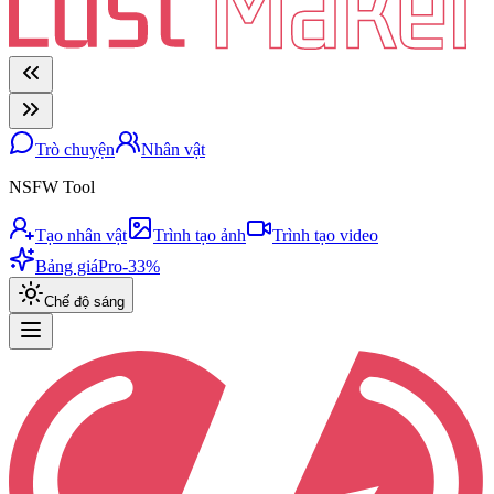
Trò chuyện
Nhân vật
NSFW Tool
Tạo nhân vật
Trình tạo ảnh
Trình tạo video
Bảng giá
Pro
-33%
Chế độ sáng